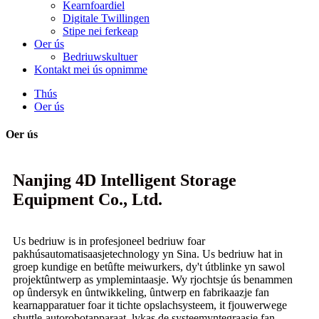
Kearnfoardiel
Digitale Twillingen
Stipe nei ferkeap
Oer ús
Bedriuwskultuer
Kontakt mei ús opnimme
Thús
Oer ús
Oer ús
Nanjing 4D Intelligent Storage
Equipment Co., Ltd.
Us bedriuw is in profesjoneel bedriuw foar
pakhúsautomatisaasjetechnology yn Sina. Us bedriuw hat in
groep kundige en betûfte meiwurkers, dy't útblinke yn sawol
projektûntwerp as ymplemintaasje. Wy rjochtsje ús benammen
op ûndersyk en ûntwikkeling, ûntwerp en fabrikaazje fan
kearnapparatuer foar it tichte opslachsysteem, it fjouwerwege
shuttle-autorobotapparaat, lykas de systeemyntegraasje fan