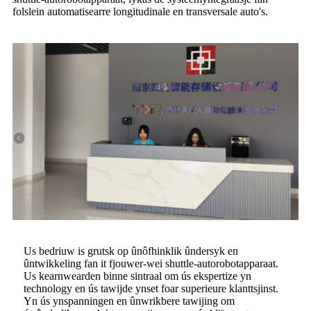
folslein automatisearre longitudinale en transversale auto's.
Us bedriuw is grutsk op ûnôfhinklik ûndersyk en
ûntwikkeling fan it fjouwer-wei shuttle-autorobotapparaat.
Us kearnwearden binne sintraal om ús ekspertize yn
technology en ús tawijde ynset foar superieure klanttsjinst.
Yn ús ynspanningen en ûnwrikbere tawijing om