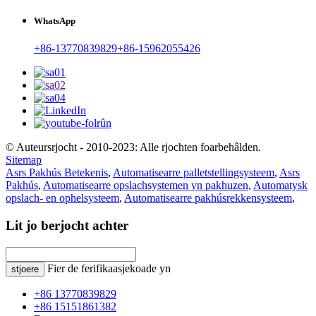
WhatsApp
+86-13770839829
+86-15962055426
© Auteursrjocht - 2010-2023: Alle rjochten foarbehâlden.
Sitemap
Asrs Pakhús Betekenis
,
Automatisearre palletstellingsysteem
,
Asrs
Pakhús
,
Automatisearre opslachsystemen yn pakhuzen
,
Automatysk
opslach- en ophelsysteem
,
Automatisearre pakhúsrekkensysteem
,
Lit jo berjocht achter
Fier de ferifikaasjekoade yn
stjoere
+86 13770839829
+86 15151861382