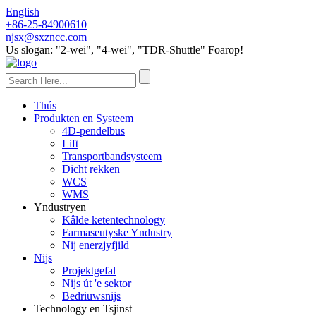
English
+86-25-84900610
njsx@sxzncc.com
Us slogan: "2-wei", "4-wei", "TDR-Shuttle" Foarop!
Thús
Produkten en Systeem
4D-pendelbus
Lift
Transportbandsysteem
Dicht rekken
WCS
WMS
Yndustryen
Kâlde ketentechnology
Farmaseutyske Yndustry
Nij enerzjyfjild
Nijs
Projektgefal
Nijs út 'e sektor
Bedriuwsnijs
Technology en Tsjinst