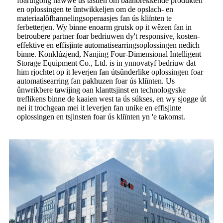
foarútgong hawwe ús tastien om baanbrekkende produkten
en oplossingen te ûntwikkeljen om de opslach- en
materiaalôfhannelingsoperaasjes fan ús kliïnten te
ferbetterjen. Wy binne enoarm grutsk op it wêzen fan in
betroubere partner foar bedriuwen dy't responsive, kosten-
effektive en effisjinte automatisearringsoplossingen nedich
binne. Konklúzjend, Nanjing Four-Dimensional Intelligent
Storage Equipment Co., Ltd. is in ynnovatyf bedriuw dat
him rjochtet op it leverjen fan útsûnderlike oplossingen foar
automatisearring fan pakhuzen foar ús kliïnten. Us
ûnwrikbere tawijing oan klanttsjinst en technologyske
treflikens binne de kaaien west ta ús súkses, en wy sjogge út
nei it trochgean mei it leverjen fan unike en effisjinte
oplossingen en tsjinsten foar ús kliïnten yn 'e takomst.