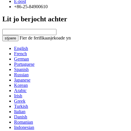
E-post
+86-25-84900610
Lit jo berjocht achter
Fier de ferifikaasjekoade yn
stjoere
English
French
German
Portuguese
Spanish
Russian
Japanese
Korean
Arabic
Irish
Greek
Turkish
Italian
Danish
Romanian
Indonesian