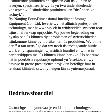
útsûnderlike produkten en tsjinsten oan ús kliïnten te
leverjen, spesjalisearje wy ús yn twa ûnderskiedende
konsepten - "útsûnderlike produkten" en "útsûnderlike
technyk".
By Nanjing Four-Dimensional Intelligent Storage
Equipment Co., Ltd. leverje wy net allinich profesjonele
technology, mar hawwe wy ek in wiidweidich systeem foar
tsjinst nei ferkeap oprjochte. Wy jouwe begelieding en
bystân oan ús kliïnten dy't problemen of swierrichheden
tsjinkomme kinne by it brûken fan ús produkten. Wy binne
der fêst fan oertsjûge dat wy troch ús trochgeande hurde
wurk en ynspanningen wjersidich foardiel en win-win-
partnerskippen mei ús kliïnten kinne berikke. Us bedriuw
hat in poerbêste reputaasje opboud yn 'e sektor, en wy
hawwe in protte prestizjeuze projekten befeilige foar in
ferskaat kliïnteel, sawol yn eigen lân as ynternasjonaal.
Bedriuwsfoardiel
Us trochgeande ynnovaasje en klam op technologyske