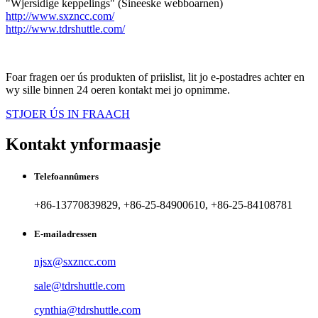
"Wjersidige keppelings" (Sineeske webboarnen)
http://www.sxzncc.com/
http://www.tdrshuttle.com/
Foar fragen oer ús produkten of priislist, lit jo e-postadres achter en
wy sille binnen 24 oeren kontakt mei jo opnimme.
STJOER ÚS IN FRAACH
Kontakt ynformaasje
Telefoannûmers
+86-13770839829, +86-25-84900610, +86-25-84108781
E-mailadressen
njsx@sxzncc.com
sale@tdrshuttle.com
cynthia@tdrshuttle.com