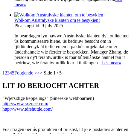
mear
»
Wolkom Australyske klanten om te besykjen!
Pleatsingstiid: 9 july 2025
In pear dagen lyn hawwe Australyske klanten dy't online mei
ús kommunisearre hiene, ús bedriuw besocht om in
fjildûndersyk út te fieren en it pakhúsprojekt dat earder
ûnderhannele wie fierder te besprekken. Manager Zhang, de
persoan dy't ferantwurdlik is foar bûtenlânske hannel fan it
bedriuw, wie ferantwurdlik foar it ûntfangen...
Lês mear
»
1
2
3
4
5
Folgjende >
>>
Side 1 / 5
LIT JO BERJOCHT ACHTER
"Wjersidige keppelings" (Sineeske webboarnen)
http://www.sxzncc.com/
http://www.tdrshuttle.com/
Foar fragen oer ús produkten of priislist, lit jo e-postadres achter en