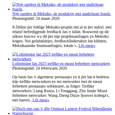
Nije oarders út Meksiko, de produksje giet stadichoan foarút.
Pleatsingstiid: 24 maaie 2026
It ôfrûne jier foltôge Meksiko-projekt rint al in jier stabyl, mei
relatyf befredigjende feedback fan 'e kliïnt. Bouwend op dit
súkses hawwe wy dit jier nije projektoanfragen yn Meksiko
krigen. Nei gefalstúdzjes, feedbackûndersiken fan kliïnten,
Meksikaanske fisumoanfragen, lokale i...
Lês mear
»
Lofprinsipe fan 2025 treflike en meast ferbettere meiwurkers
Pleatsingstiid: 24 febrewaris 2026
Op basis fan 'e algemiene prestaasjes yn it jier hat it bedriuw
trije treflike meiwurkers en ien meiwurker mei de meast
ferbettere prestaasjes selektearre, as folget: Treflike
meiwurkers: Liang Ruiyu, Li Yonggang, Zhu Junjie Meast
ferbettere meiwurker: Wang Zheng Dizze fjouwer kollega's,
mei harren...
Lês mear
»