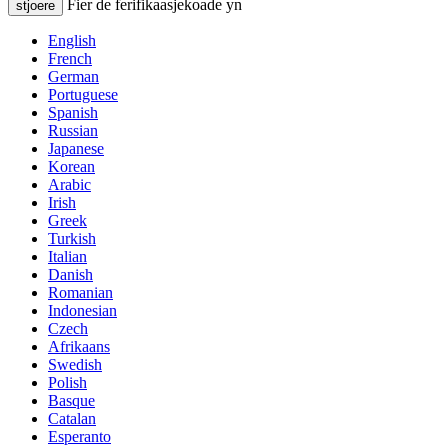
Fier de ferifikaasjekoade yn
stjoere
English
French
German
Portuguese
Spanish
Russian
Japanese
Korean
Arabic
Irish
Greek
Turkish
Italian
Danish
Romanian
Indonesian
Czech
Afrikaans
Swedish
Polish
Basque
Catalan
Esperanto