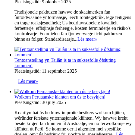
Pleatsingstiid: 9 oktober 2025
Tradisjonele pakhuzen hawwe de skaaimerken fan
ûnfoldwaande ynformaasje, leech romtegebrûk, lege feiligens
en trage reaksjesnelheid; Us bedriuwsdoelen: kwaliteit
ferbetterje, effisjinsje ferheegje, kosten ferminderje en risiko's
kontrolearje. Foardielen fan fjouwerwege ticht pakhuzen
binne as folget: Standardisaasje...
Lês mear
»
Tentoanstelling yn Tailân is ta in suksesfolle ôfsluting
kommen!
Pleatsingstiid: 11 septimber 2025
Lês mear
»
Wolkom Peruaanske klanten om ús te besykjen!
Pleatsingstiid: 30 july 2025
Koartlyn hat ús bedriuw in protte besikers wolkom hjitten,
wêrûnder ferskate ynternasjonale kliïnten. Wy hawwe krekt
besite krigen fan kliïnten út Austraalje, en no ferwolkomje wy
kliïnten út Perû. Se komme oer it algemien mei spesifike
doelen, om't ús bedriuw frij rjochte is, spesjalisearre...
Lês