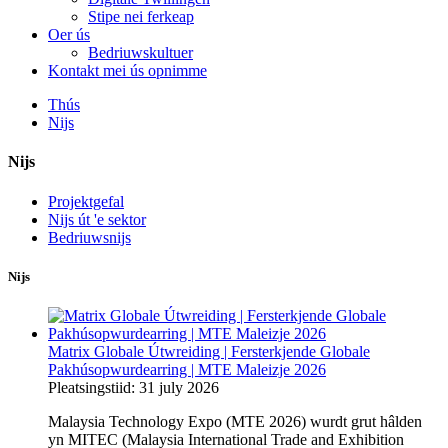
Stipe nei ferkeap
Oer ús
Bedriuwskultuer
Kontakt mei ús opnimme
Thús
Nijs
Nijs
Projektgefal
Nijs út 'e sektor
Bedriuwsnijs
Nijs
Matrix Globale Útwreiding | Fersterkjende Globale
Pakhúsopwurdearring | MTE Maleizje 2026
Pleatsingstiid: 31 july 2026
Malaysia Technology Expo (MTE 2026) wurdt grut hâlden
yn MITEC (Malaysia International Trade and Exhibition