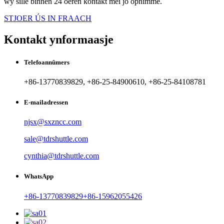
wy sille binnen 24 oeren kontakt mei jo opnimme.
STJOER ÚS IN FRAACH
Kontakt ynformaasje
Telefoannûmers
+86-13770839829, +86-25-84900610, +86-25-84108781
E-mailadressen
njsx@sxzncc.com
sale@tdrshuttle.com
cynthia@tdrshuttle.com
WhatsApp
+86-13770839829
+86-15962055426