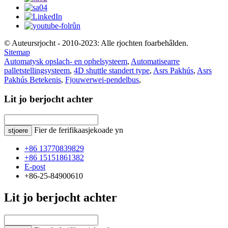
© Auteursrjocht - 2010-2023: Alle rjochten foarbehâlden.
Sitemap
Automatysk opslach- en ophelsysteem
,
Automatisearre
palletstellingsysteem
,
4D shuttle standert type
,
Asrs Pakhús
,
Asrs
Pakhús Betekenis
,
Fjouwerwei-pendelbus
,
Lit jo berjocht achter
Fier de ferifikaasjekoade yn
stjoere
+86 13770839829
+86 15151861382
E-post
+86-25-84900610
Lit jo berjocht achter