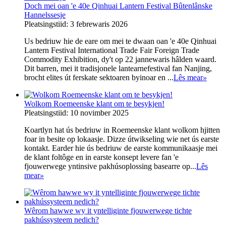
Doch mei oan 'e 40e Qinhuai Lantern Festival Bûtenlânske
Hannelssesje
Pleatsingstiid: 3 febrewaris 2026
Us bedriuw hie de eare om mei te dwaan oan 'e 40e Qinhuai
Lantern Festival International Trade Fair Foreign Trade
Commodity Exhibition, dy't op 22 jannewaris hâlden waard.
Dit barren, mei it tradisjonele lantearnefestival fan Nanjing,
brocht elites út ferskate sektoaren byinoar en ...
Lês mear
»
Wolkom Roemeenske klant om te besykjen!
Pleatsingstiid: 10 novimber 2025
Koartlyn hat ús bedriuw in Roemeenske klant wolkom hjitten
foar in besite op lokaasje. Dizze útwikseling wie net ús earste
kontakt. Earder hie ús bedriuw de earste kommunikaasje mei
de klant foltôge en in earste konsept levere fan 'e
fjouwerwege yntinsive pakhúsoplossing basearre op...
Lês
mear
»
Wêrom hawwe wy it yntelliginte fjouwerwege tichte
pakhússysteem nedich?