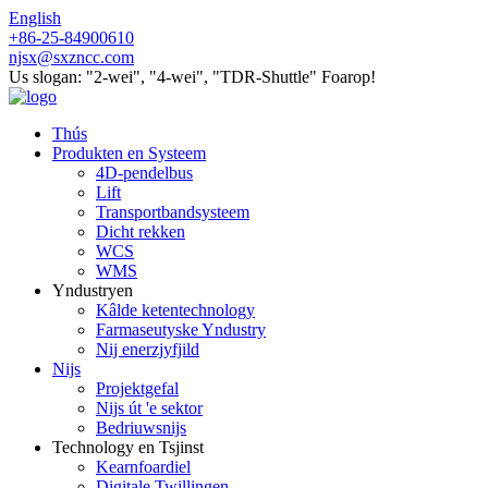
English
+86-25-84900610
njsx@sxzncc.com
Us slogan: "2-wei", "4-wei", "TDR-Shuttle" Foarop!
Thús
Produkten en Systeem
4D-pendelbus
Lift
Transportbandsysteem
Dicht rekken
WCS
WMS
Yndustryen
Kâlde ketentechnology
Farmaseutyske Yndustry
Nij enerzjyfjild
Nijs
Projektgefal
Nijs út 'e sektor
Bedriuwsnijs
Technology en Tsjinst
Kearnfoardiel
Digitale Twillingen