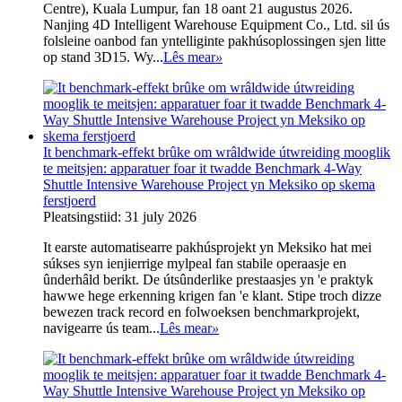
Centre), Kuala Lumpur, fan 18 oant 21 augustus 2026.
Nanjing 4D Intelligent Warehouse Equipment Co., Ltd. sil ús
folsleine oanbod fan yntelliginte pakhúsoplossingen sjen litte
op stand 3D15. Wy...
Lês mear
»
It benchmark-effekt brûke om wrâldwide útwreiding mooglik
te meitsjen: apparatuer foar it twadde Benchmark 4-Way
Shuttle Intensive Warehouse Project yn Meksiko op skema
ferstjoerd
Pleatsingstiid: 31 july 2026
It earste automatisearre pakhúsprojekt yn Meksiko hat mei
súkses syn ienjierrige mylpeal fan stabile operaasje en
ûnderhâld berikt. De útsûnderlike prestaasjes yn 'e praktyk
hawwe hege erkenning krigen fan 'e klant. Stipe troch dizze
bewezen track record en folwoeksen benchmarkprojekt,
navigearre ús team...
Lês mear
»