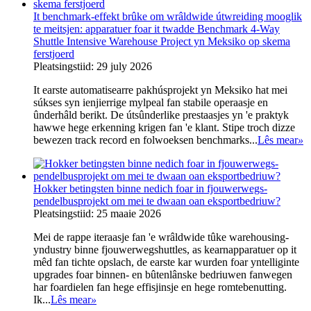
It benchmark-effekt brûke om wrâldwide útwreiding mooglik
te meitsjen: apparatuer foar it twadde Benchmark 4-Way
Shuttle Intensive Warehouse Project yn Meksiko op skema
ferstjoerd
Pleatsingstiid: 29 july 2026
It earste automatisearre pakhúsprojekt yn Meksiko hat mei
súkses syn ienjierrige mylpeal fan stabile operaasje en
ûnderhâld berikt. De útsûnderlike prestaasjes yn 'e praktyk
hawwe hege erkenning krigen fan 'e klant. Stipe troch dizze
bewezen track record en folwoeksen benchmarks...
Lês mear
»
Hokker betingsten binne nedich foar in fjouwerwegs-
pendelbusprojekt om mei te dwaan oan eksportbedriuw?
Pleatsingstiid: 25 maaie 2026
Mei de rappe iteraasje fan 'e wrâldwide tûke warehousing-
yndustry binne fjouwerwegshuttles, as kearnapparatuer op it
mêd fan tichte opslach, de earste kar wurden foar yntelliginte
upgrades foar binnen- en bûtenlânske bedriuwen fanwegen
har foardielen fan hege effisjinsje en hege romtebenutting.
Ik...
Lês mear
»